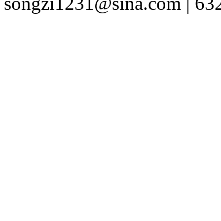
songzi1231@sina.com | 63