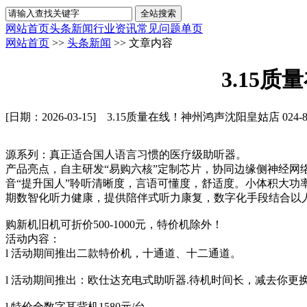
网站首页
头条新闻
行业资讯
常见问题
单页
网站首页
>>
头条新闻
>> 文章内容
3.15质
[日期：2026-03-15]
3.15质量在线！神州鸿声沈阳皇姑店 024-862
源系列：真正适合国人语言习惯的医疗级助听器。
产品亮点，自主研发“易购六核”定制芯片，协同边缘侧神经网
音“提升国人”聆听清晰度，言语可懂度，舒适度。小体积大
期数智化听力健康，提供陪伴式听力康复，数字化手段结合以
购新机旧机可折价500-1000元，特价机除外！
活动内容：
l 活动期间推出二款特价机，十通道、十二通道。
l 活动期间推出：欧仕达充电式助听器.待机时间长，减去你更
l 特价全数字耳背机1580元/台。