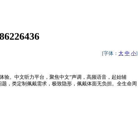
226436
[字体：
大
中
小
]
听体验。中文听力平台，聚焦中文”声调，高频语音，起始辅
问题，类定制佩戴需求，极致隐形，佩戴体面无负担。全生命周