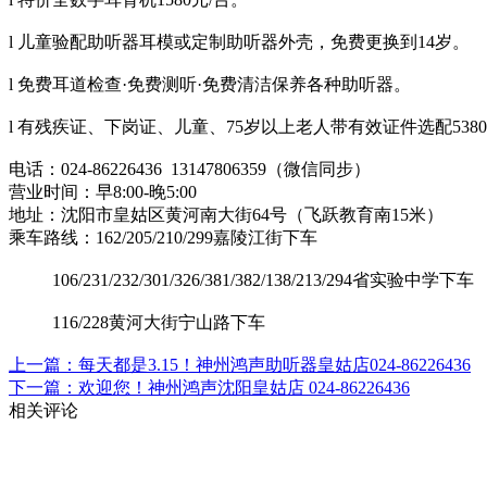
l 儿童验配助听器耳模或定制助听器外壳，免费更换到14岁。
l 免费耳道检查·免费测听·免费清洁保养各种助听器。
l 有残疾证、下岗证、儿童、75岁以上老人带有效证件选配53
电话：024-86226436 13147806359（微信同步）
营业时间：早8:00-晚5:00
地址：沈阳市皇姑区黄河南大街64号（飞跃教育南15米）
乘车路线：162/205/210/299嘉陵江街下车
106/231/232/301/326/381/382/138/213/294省实验中学下车
116/228黄河大街宁山路下车
上一篇：每天都是3.15！神州鸿声助听器皇姑店024-86226436
下一篇：欢迎您！神州鸿声沈阳皇姑店 024-86226436
相关评论